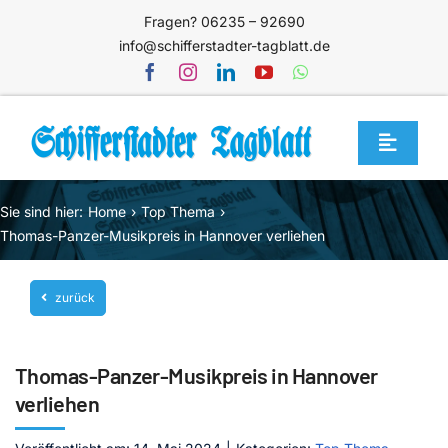
Zum
Fragen? 06235 – 92690
Inhalt
info@schifferstadter-tagblatt.de
springen
Toggle
Navigat
Home
Sie sind hier:
Home
Top Thema
Themen
Thomas-Panzer-Musikpreis in Hannover verliehen
Blog
zurück
Unternehmen
Service
Thomas-Panzer-Musikpreis in Hannover
Mediathek
verliehen
Jetzt abonnieren