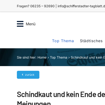
Zum
Fragen? 06235 – 92690 | info@schifferstadter-tagblatt.
Inhalt
springen
Menü
Top Thema
Städtisches
Sie sind hier:
Home
Top Thema
Schindkaut und kein 
zurück
Schindkaut und kein Ende de
Meinungen