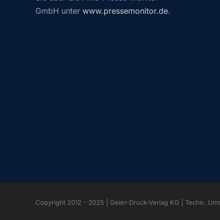
GmbH unter
www.pressemonitor.de
.
Copyright 2012 - 2025 | Geier-Druck-Verlag KG | Techn. Um