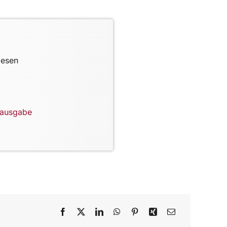
lesen
lausgabe