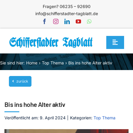
Zum
Fragen? 06235 – 92690
Inhalt
info@schifferstadter-tagblatt.de
springen
Toggle
Navigat
Home
Sie sind hier:
Home
Top Thema
Bis ins hohe Alter aktiv
Themen
zurück
Blog
Unternehmen
Bis ins hohe Alter aktiv
Service
Veröffentlicht am: 9. April 2024
|
Kategorien:
Top Thema
Mediathek
Jetzt abonnieren