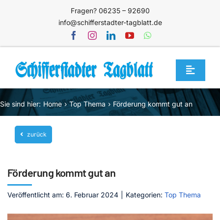
Zum
Fragen? 06235 – 92690
Inhalt
info@schifferstadter-tagblatt.de
springen
Toggle
Navigat
Home
Sie sind hier:
Home
Top Thema
Förderung kommt gut an
Themen
zurück
Blog
Unternehmen
Förderung kommt gut an
Service
Veröffentlicht am: 6. Februar 2024
|
Kategorien:
Top Thema
Mediathek
Jetzt abonnieren