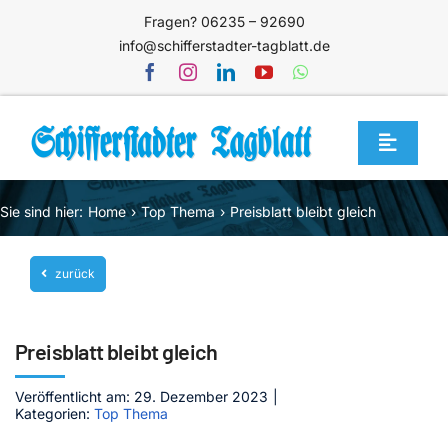
Zum
Fragen? 06235 – 92690
Inhalt
info@schifferstadter-tagblatt.de
springen
Toggle
Navigat
Home
Sie sind hier:
Home
Top Thema
Preisblatt bleibt gleich
Themen
zurück
Blog
Unternehmen
Preisblatt bleibt gleich
Service
Veröffentlicht am: 29. Dezember 2023
|
Mediathek
Kategorien:
Top Thema
Jetzt abonnieren