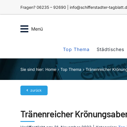
Zum
Fragen? 06235 – 92690 | info@schifferstadter-tagblatt.
Inhalt
springen
Menü
Top Thema
Städtisches
Sie sind hier:
Home
Top Thema
Tränenreicher Krönu
zurück
Tränenreicher Krönungsabe