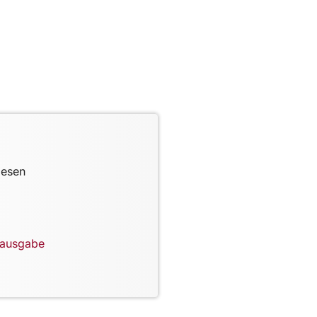
lesen
lausgabe