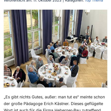
Veröffentlicht am: 17. Oktober 2023
|
Kategorien:
Top Thema
Kontakt
„Es gibt nichts Gutes, außer: man tut es“ meinte schon
der große Pädagoge Erich Kästner. Dieses geflügelte
Wort ist auch für die Firma Heberger-Bau zutreffend,