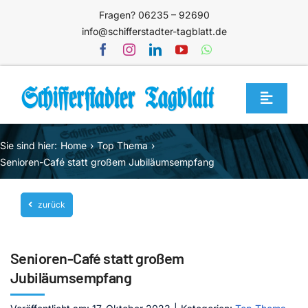
Zum
Fragen? 06235 – 92690
Inhalt
info@schifferstadter-tagblatt.de
springen
Toggle
Navigat
Home
Sie sind hier:
Home
Top Thema
Themen
Senioren-Café statt großem Jubiläumsempfang
Blog
zurück
Unternehmen
Service
Senioren-Café statt großem
Mediathek
Jubiläumsempfang
Jetzt abonnieren