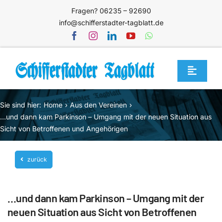
Zum
Fragen? 06235 – 92690
Inhalt
info@schifferstadter-tagblatt.de
springen
Toggle
Navigat
Home
Sie sind hier:
Home
Aus den Vereinen
Themen
…und dann kam Parkinson – Umgang mit der neuen Situation aus
Sicht von Betroffenen und Angehörigen
Blog
Unternehmen
zurück
Service
…und dann kam Parkinson – Umgang mit der
Mediathek
neuen Situation aus Sicht von Betroffenen
Jetzt abonnieren