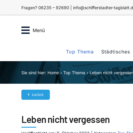
Zum
Fragen? 06235 – 92690 | info@schifferstadter-tagblatt.
Inhalt
springen
Menü
Top Thema
Städtisches
Sie sind hier:
Home
Top Thema
Leben nicht vergesse
zurück
Leben nicht vergessen