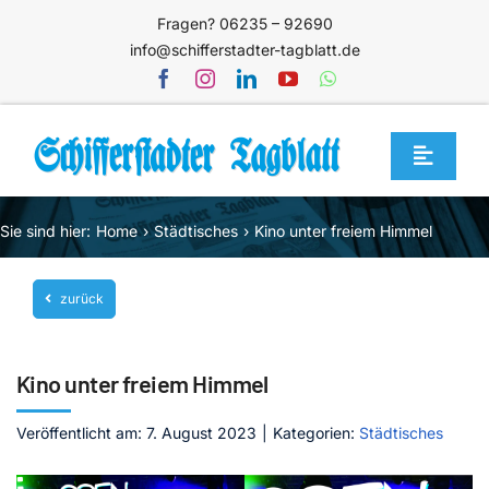
Zum
Fragen? 06235 – 92690
Inhalt
info@schifferstadter-tagblatt.de
springen
Toggle
Navigat
Home
Sie sind hier:
Home
Städtisches
Kino unter freiem Himmel
Themen
zurück
Blog
Unternehmen
Kino unter freiem Himmel
Service
Veröffentlicht am: 7. August 2023
|
Kategorien:
Städtisches
Mediathek
Jetzt abonnieren