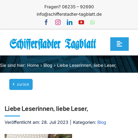
Zum
Fragen? 06235 – 92690
Inhalt
info@schifferstadter-tagblatt.de
springen
Toggle
Navigat
Home
Sie sind hier:
Home
Blog
Liebe Leserinnen, liebe Leser,
Themen
zurück
Blog
Unternehmen
Liebe Leserinnen, liebe Leser,
Service
Veröffentlicht am: 28. Juli 2023
|
Kategorien:
Blog
Mediathek
Jetzt abonnieren