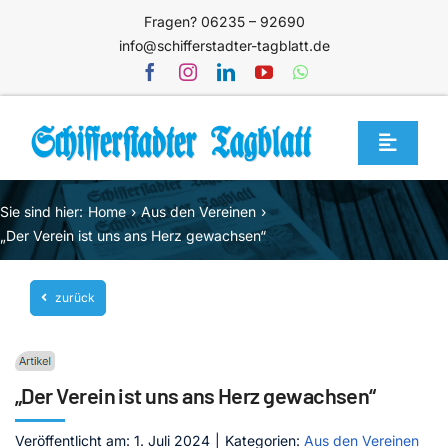
Zum
Fragen? 06235 – 92690
Inhalt
info@schifferstadter-tagblatt.de
springen
Toggle
Navigat
Home
Sie sind hier:
Home
Aus den Vereinen
Themen
„Der Verein ist uns ans Herz gewachsen“
Blog
zurück
Unternehmen
Service
„Der Verein ist uns ans Herz gewachsen“
Mediathek
Jetzt abonnieren
Veröffentlicht am: 1. Juli 2024
|
Kategorien:
Aus den Vereinen