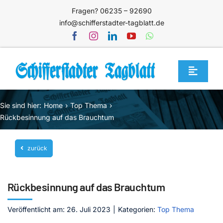
Zum
Fragen? 06235 – 92690
Inhalt
info@schifferstadter-tagblatt.de
springen
Toggle
Navigat
Home
Sie sind hier:
Home
Top Thema
Themen
Rückbesinnung auf das Brauchtum
Blog
zurück
Unternehmen
Service
Rückbesinnung auf das Brauchtum
Mediathek
Veröffentlicht am: 26. Juli 2023
|
Kategorien:
Top Thema
Jetzt abonnieren