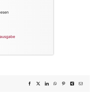
lesen
lausgabe