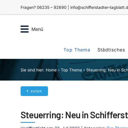
Zum
Fragen? 06235 – 92690 | info@schifferstadter-tagblatt.
Inhalt
springen
Menü
Top Thema
Städtisches
Sie sind hier:
Home
Top Thema
Steuerring: Neu in Sch
zurück
Steuerring: Neu in Schiffers