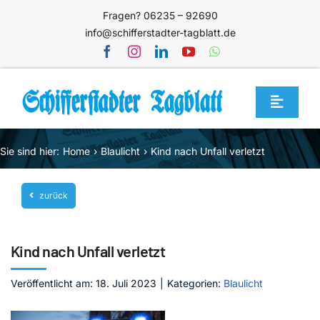
Zum
Fragen? 06235 – 92690
Inhalt
info@schifferstadter-tagblatt.de
springen
Toggle
Navigat
Home
Sie sind hier:
Home
Blaulicht
Kind nach Unfall verletzt
Themen
zurück
Blog
Unternehmen
Kind nach Unfall verletzt
Service
Veröffentlicht am: 18. Juli 2023
|
Kategorien:
Blaulicht
Mediathek
Jetzt abonnieren