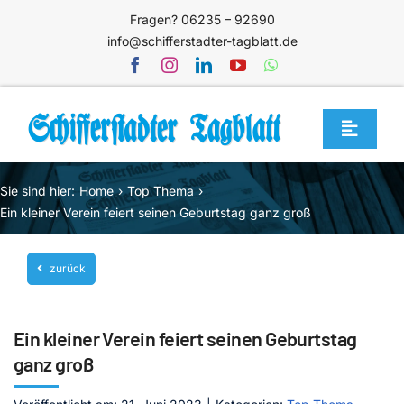
Zum
Fragen? 06235 – 92690
Inhalt
info@schifferstadter-tagblatt.de
springen
Toggle
Navigat
Home
Sie sind hier:
Home
Top Thema
Themen
Ein kleiner Verein feiert seinen Geburtstag ganz groß
Blog
zurück
Unternehmen
Service
Ein kleiner Verein feiert seinen Geburtstag
Mediathek
ganz groß
Jetzt abonnieren