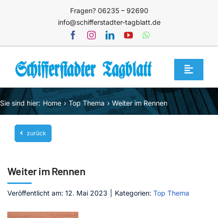
Zum
Fragen? 06235 – 92690
Inhalt
info@schifferstadter-tagblatt.de
springen
Toggle
Navigat
Home
Sie sind hier:
Home
Top Thema
Weiter im Rennen
Themen
zurück
Blog
Unternehmen
Weiter im Rennen
Service
Veröffentlicht am: 12. Mai 2023
|
Kategorien:
Top Thema
Mediathek
Jetzt abonnieren