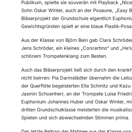
Publikum, spielte sie souverän mit Playback „Ni
Sohn Oskar Winter, auch an der Posaune, „Easy B
Bläserprojekt der Grundschule eigentlich Euphoni
Gewichtsgründen spielt er eine blaue Plastik-Posau
Aus der Klasse von Björn Bein gab Clara Schröder
Jens Schröder, ein kleines „Concertino“ und „He’s
schönem Trompetenklang zum Besten.
Auch das Bläserprojekt ließ sich durch den krankh
nicht beirren: Pia Darmstädter übernahm die Leit
der Querflöte begeisterten Ella Schmitz und Kazu 
Jasmin Schoenherr, an der Trompete Luise Friedri
Euphonium Johannes Huber und Oskar Winter, mit 
dritten Grundschulklasse meisterten die musikal
Spielen und sich abwechselnden Stimmen prima.
Der letzte Beitrag der Matinee aus der Klasse von