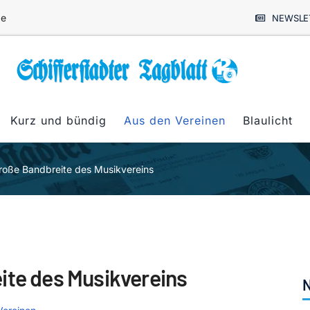
de
NEWSLE
Kurz und bündig
Aus den Vereinen
Blaulicht
roße Bandbreite des Musikvereins
ite des Musikvereins
N