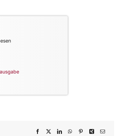
lesen
lausgabe