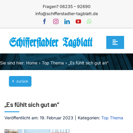
Zum
Fragen? 06235 – 92690
Inhalt
info@schifferstadter-tagblatt.de
springen
Toggle
Navigat
Home
Sie sind hier:
Home
Top Thema
„Es fühlt sich gut an“
Themen
zurück
Blog
Unternehmen
„Es fühlt sich gut an“
Service
Veröffentlicht am: 19. Februar 2023
|
Kategorien:
Top Thema
Mediathek
Jetzt abonnieren