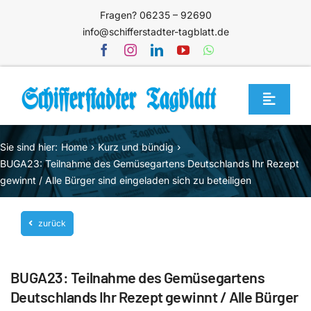
Zum
Fragen? 06235 – 92690
Inhalt
info@schifferstadter-tagblatt.de
springen
Toggle
Navigat
Home
Sie sind hier:
Home
Kurz und bündig
Themen
BUGA23: Teilnahme des Gemüsegartens Deutschlands Ihr Rezept
gewinnt / Alle Bürger sind eingeladen sich zu beteiligen
Blog
Unternehmen
zurück
Service
BUGA23: Teilnahme des Gemüsegartens
Mediathek
Deutschlands Ihr Rezept gewinnt / Alle Bürger
Jetzt abonnieren