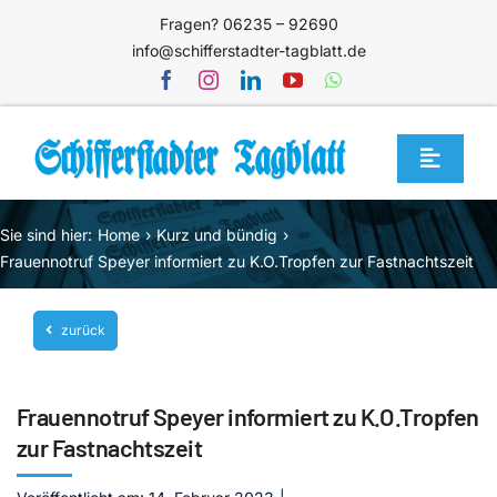
Zum
Fragen? 06235 – 92690
Inhalt
info@schifferstadter-tagblatt.de
springen
Toggle
Navigat
Home
Sie sind hier:
Home
Kurz und bündig
Themen
Frauennotruf Speyer informiert zu K.O.Tropfen zur Fastnachtszeit
Blog
zurück
Unternehmen
Service
Frauennotruf Speyer informiert zu K.O.Tropfen
Mediathek
zur Fastnachtszeit
Jetzt abonnieren