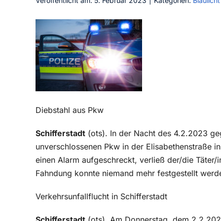
Veröffentlicht am: 5. Februar 2023
|
Kategorien:
Blaulicht
Diebstahl aus Pkw
Schifferstadt
(ots). In der Nacht des 4.2.2023 geg
unverschlossenen Pkw in der Elisabethenstraße in
einen Alarm aufgeschreckt, verließ der/die Täter/i
Fahndung konnte niemand mehr festgestellt werd
Verkehrsunfallflucht in Schifferstadt
Schifferstadt
(ots). Am Donnerstag, dem 2.2.2023