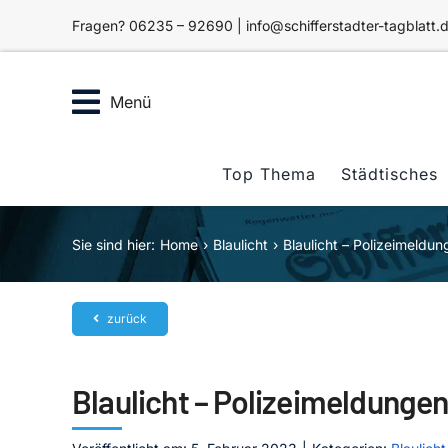
Zum
Fragen? 06235 – 92690 | info@schifferstadter-tagblatt.
Inhalt
springen
Menü
Top Thema
Städtisches
Sie sind hier:
Home
Blaulicht
Blaulicht – Polizeimeldu
zurück
Blaulicht – Polizeimeldunge