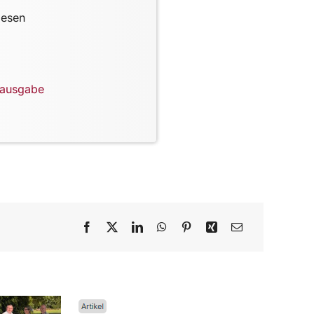
lesen
lausgabe