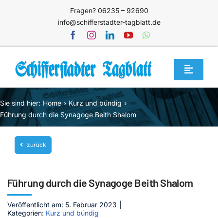
Zum
Fragen? 06235 – 92690
Inhalt
info@schifferstadter-tagblatt.de
springen
Toggle
Navigat
Home
Sie sind hier:
Home
Kurz und bündig
Themen
Führung durch die Synagoge Beith Shalom
Blog
zurück
Unternehmen
Service
Führung durch die Synagoge Beith Shalom
Mediathek
Veröffentlicht am: 5. Februar 2023
|
Kategorien:
Kurz und bündig
Jetzt abonnieren