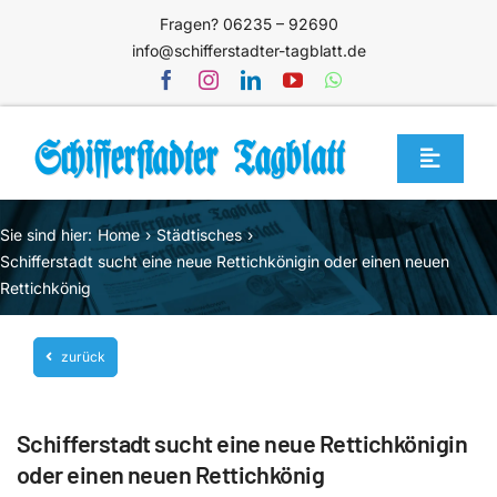
Zum
Fragen? 06235 – 92690
Inhalt
info@schifferstadter-tagblatt.de
springen
Toggle
Navigat
Home
Sie sind hier:
Home
Städtisches
Themen
Schifferstadt sucht eine neue Rettichkönigin oder einen neuen
Rettichkönig
Blog
Unternehmen
zurück
Service
Schifferstadt sucht eine neue Rettichkönigin
Mediathek
oder einen neuen Rettichkönig
Jetzt abonnieren