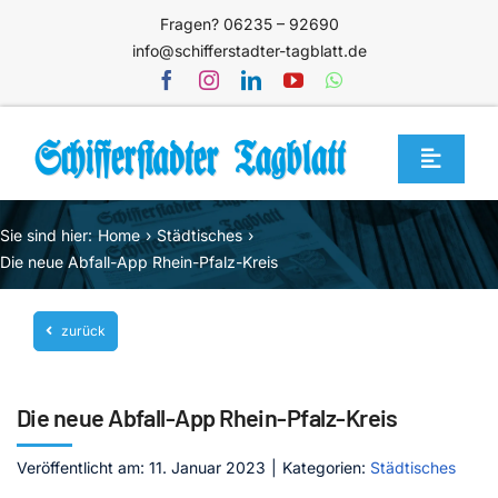
Zum
Fragen? 06235 – 92690
Inhalt
info@schifferstadter-tagblatt.de
springen
Toggle
Navigat
Home
Sie sind hier:
Home
Städtisches
Themen
Die neue Abfall-App Rhein-Pfalz-Kreis
Blog
zurück
Unternehmen
Service
Die neue Abfall-App Rhein-Pfalz-Kreis
Mediathek
Veröffentlicht am: 11. Januar 2023
|
Kategorien:
Städtisches
Jetzt abonnieren