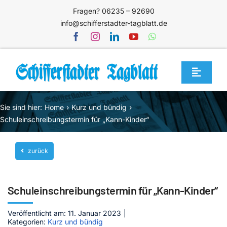
Zum
Fragen? 06235 – 92690
Inhalt
info@schifferstadter-tagblatt.de
springen
Toggle
Navigat
Home
Sie sind hier:
Home
Kurz und bündig
Themen
Schuleinschreibungstermin für „Kann-Kinder“
Blog
zurück
Unternehmen
Service
Schuleinschreibungstermin für „Kann-Kinder“
Mediathek
Veröffentlicht am: 11. Januar 2023
|
Kategorien:
Kurz und bündig
Jetzt abonnieren