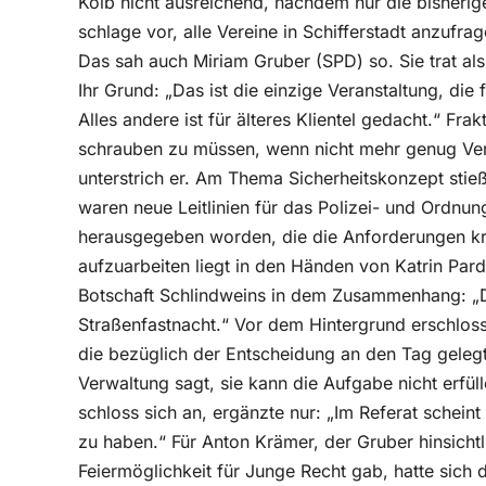
Kolb nicht ausreichend, nachdem nur die bisheri
schlage vor, alle Vereine in Schifferstadt anzufra
Das sah auch Miriam Gruber (SPD) so. Sie trat als
Ihr Grund: „Das ist die einzige Veranstaltung, di
Alles andere ist für älteres Klientel gedacht.“ F
schrauben zu müssen, wenn nicht mehr genug Verein
unterstrich er. Am Thema Sicherheitskonzept stie
waren neue Leitlinien für das Polizei- und Ordnu
herausgegeben worden, die die Anforderungen kr
aufzuarbeiten liegt in den Händen von Katrin Parda
Botschaft Schlindweins in dem Zusammenhang: „Das
Straßenfastnacht.“ Vor dem Hintergrund erschloss
die bezüglich der Entscheidung an den Tag gelegt
Verwaltung sagt, sie kann die Aufgabe nicht erfüll
schloss sich an, ergänzte nur: „Im Referat sche
zu haben.“ Für Anton Krämer, der Gruber hinsichtl
Feiermöglichkeit für Junge Recht gab, hatte sich