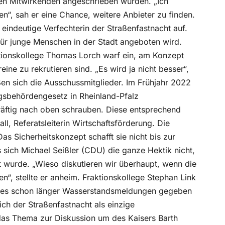
gen Mitwirkenden angeschrieben wurden. „Ich
gen“, sah er eine Chance, weitere Anbieter zu finden.
 eindeutige Verfechterin der Straßenfastnacht auf.
e für junge Menschen in der Stadt angeboten wird.
raktionskollege Thomas Lorch warf ein, am Konzept
e zu rekrutieren sind. „Es wird ja nicht besser“,
ßen sich die Ausschussmitglieder. Im Frühjahr 2022
ngsbehördengesetz in Rheinland-Pfalz
äftig nach oben schrauben. Diese entsprechend
ll, Referatsleiterin Wirtschaftsförderung. Die
 Sicherheitskonzept schafft sie nicht bis zur
 sich Michael Seißler (CDU) die ganze Hektik nicht,
 wurde. „Wieso diskutieren wir überhaupt, wenn die
en“, stellte er anheim. Fraktionskollege Stephan Link
int es schon länger Wasserstandsmeldungen gegeben
ich der Straßenfastnacht als einzige
 das Thema zur Diskussion um des Kaisers Barth