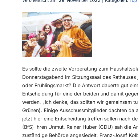
Veröffentlicht am: 29. November 2022
|
Kategorien:
Top
Es sollte die zweite Vorberatung zum Haushalts
Donnerstagabend im Sitzungssaal des Rathauses j
oder Frühlingsmarkt? Die Antwort dauerte gut eine
Entscheidung für eine der beiden und damit gegen
werden. „Ich denke, das sollten wir gemeinsam tu
Grünen). Einige Ausschussmitglieder dachten da al
jetzt hier eine Entscheidung treffen sollen nach 
(BfS) ihren Unmut. Reiner Huber (CDU) sah die An
zuständige Behörde angesiedelt. Franz-Josef Kolb