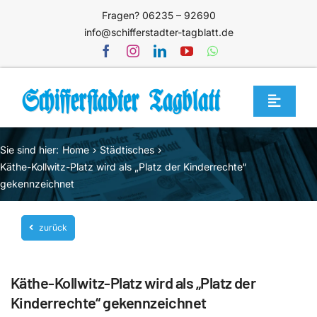
Zum
Fragen? 06235 – 92690
Inhalt
info@schifferstadter-tagblatt.de
springen
Toggle
Navigat
Home
Sie sind hier:
Home
Städtisches
Themen
Käthe-Kollwitz-Platz wird als „Platz der Kinderrechte“
gekennzeichnet
Blog
Unternehmen
zurück
Service
Käthe-Kollwitz-Platz wird als „Platz der
Mediathek
Kinderrechte“ gekennzeichnet
Jetzt abonnieren