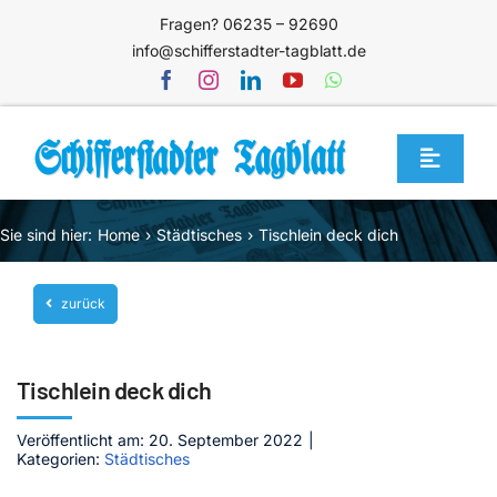
Zum
Fragen? 06235 – 92690
Inhalt
info@schifferstadter-tagblatt.de
springen
Toggle
Navigat
Home
Sie sind hier:
Home
Städtisches
Tischlein deck dich
Themen
zurück
Blog
Unternehmen
Tischlein deck dich
Service
Veröffentlicht am: 20. September 2022
|
Mediathek
Kategorien:
Städtisches
Jetzt abonnieren