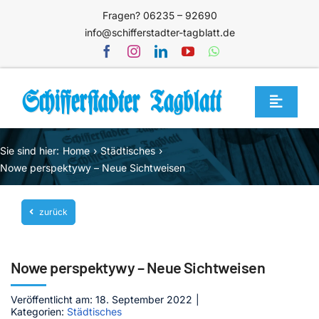
Zum
Fragen? 06235 – 92690
Inhalt
info@schifferstadter-tagblatt.de
springen
Toggle
Navigat
Home
Sie sind hier:
Home
Städtisches
Themen
Nowe perspektywy – Neue Sichtweisen
Blog
zurück
Unternehmen
Service
Nowe perspektywy – Neue Sichtweisen
Mediathek
Veröffentlicht am: 18. September 2022
|
Kategorien:
Städtisches
Jetzt abonnieren