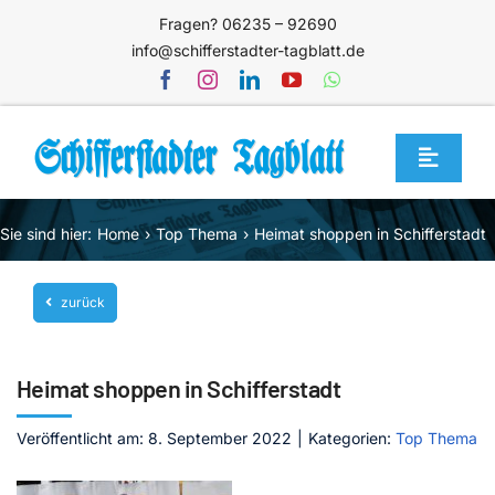
Zum
Fragen? 06235 – 92690
Inhalt
info@schifferstadter-tagblatt.de
springen
Toggle
Navigat
Home
Sie sind hier:
Home
Top Thema
Heimat shoppen in Schifferstadt
Themen
zurück
Blog
Unternehmen
Heimat shoppen in Schifferstadt
Service
Veröffentlicht am: 8. September 2022
|
Kategorien:
Top Thema
Mediathek
Jetzt abonnieren