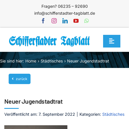
Zum
Fragen? 06235 – 92690
Inhalt
info@schifferstadter-tagblatt.de
springen
Toggle
Navigat
Home
Sie sind hier:
Home
Städtisches
Neuer Jugendstadtrat
Themen
zurück
Blog
Unternehmen
Neuer Jugendstadtrat
Service
Veröffentlicht am: 7. September 2022
|
Kategorien:
Städtisches
Mediathek
Jetzt abonnieren