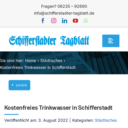
Zum
Fragen? 06235 – 92690
Inhalt
info@schifferstadter-tagblatt.de
springen
Toggle
Navigat
Home
Sie sind hier:
Home
Städtisches
Themen
Kostenfreies Trinkwasser in Schifferstadt
Blog
zurück
Unternehmen
Service
Kostenfreies Trinkwasser in Schifferstadt
Mediathek
Veröffentlicht am: 3. August 2022
|
Kategorien:
Städtisches
Jetzt abonnieren