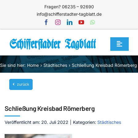
Zum
Fragen? 06235 – 92690
Inhalt
info@schifferstadter-tagblatt.de
springen
Toggle
Navigat
Home
Sie sind hier:
Home
Städtisches
Schließung Kreisbad Römerberg
Themen
zurück
Blog
Unternehmen
Schließung Kreisbad Römerberg
Service
Veröffentlicht am: 20. Juli 2022
|
Kategorien:
Städtisches
Mediathek
Jetzt abonnieren