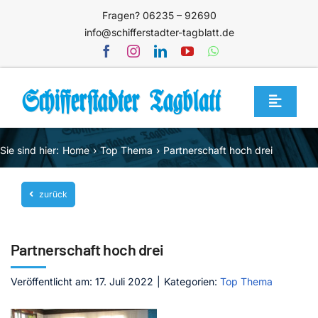
Zum
Fragen? 06235 – 92690
Inhalt
info@schifferstadter-tagblatt.de
springen
Toggle
Navigat
Home
Sie sind hier:
Home
Top Thema
Partnerschaft hoch drei
Themen
zurück
Blog
Unternehmen
Partnerschaft hoch drei
Service
Veröffentlicht am: 17. Juli 2022
|
Kategorien:
Top Thema
Mediathek
Jetzt abonnieren