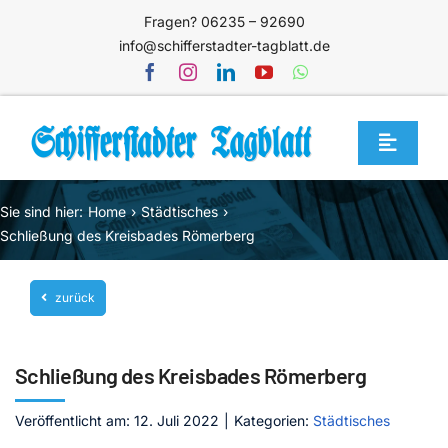
Zum
Fragen? 06235 – 92690
Inhalt
info@schifferstadter-tagblatt.de
springen
Toggle
Navigat
Home
Sie sind hier:
Home
Städtisches
Themen
Schließung des Kreisbades Römerberg
Blog
zurück
Unternehmen
Service
Schließung des Kreisbades Römerberg
Mediathek
Veröffentlicht am: 12. Juli 2022
|
Kategorien:
Städtisches
Jetzt abonnieren