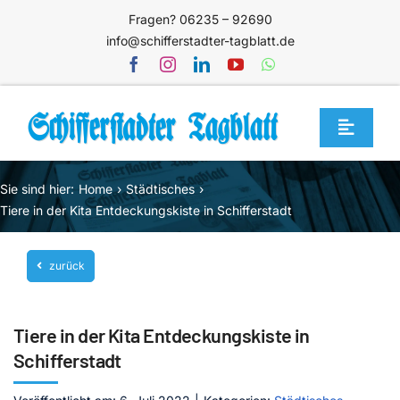
Zum
Fragen? 06235 – 92690
Inhalt
info@schifferstadter-tagblatt.de
springen
Toggle
Navigat
Home
Sie sind hier:
Home
Städtisches
Themen
Tiere in der Kita Entdeckungskiste in Schifferstadt
Blog
zurück
Unternehmen
Service
Tiere in der Kita Entdeckungskiste in
Mediathek
Schifferstadt
Jetzt abonnieren