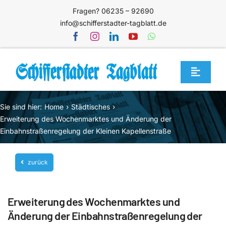
Zum
Fragen? 06235 – 92690
Inhalt
info@schifferstadter-tagblatt.de
springen
Toggle
Navigat
Home
Sie sind hier:
Home
Städtisches
Themen
Erweiterung des Wochenmarktes und Änderung der
Einbahnstraßenregelung der Kleinen Kapellenstraße
Blog
Unternehmen
zurück
Service
Erweiterung des Wochenmarktes und
Mediathek
Änderung der Einbahnstraßenregelung der
Jetzt abonnieren