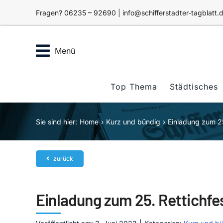
Zum
Fragen? 06235 – 92690 | info@schifferstadter-tagblatt.
Inhalt
springen
Menü
Top Thema
Städtisches
Sie sind hier:
Home
Kurz und bündig
Einladung zum 25.
zurück
Einladung zum 25. Rettichfes