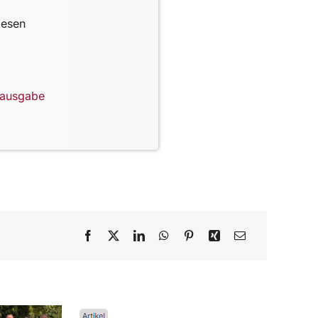
lesen
lausgabe