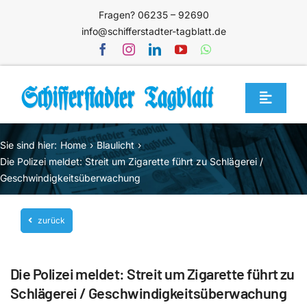
Zum
Fragen? 06235 – 92690
Inhalt
info@schifferstadter-tagblatt.de
springen
Toggle
Navigat
Home
Sie sind hier:
Home
Blaulicht
Themen
Die Polizei meldet: Streit um Zigarette führt zu Schlägerei /
Geschwindigkeitsüberwachung
Blog
Unternehmen
zurück
Service
Die Polizei meldet: Streit um Zigarette führt zu
Mediathek
Schlägerei / Geschwindigkeitsüberwachung
Jetzt abonnieren