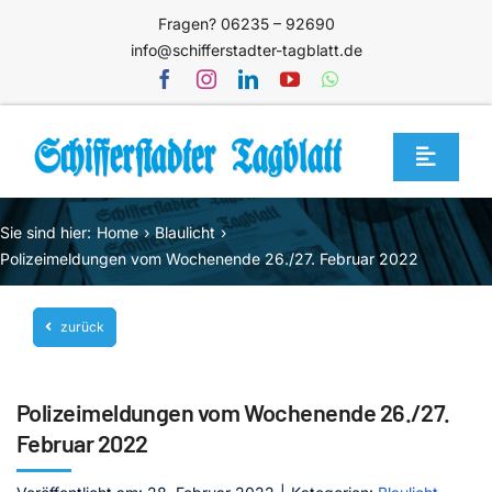
Zum
Fragen? 06235 – 92690
Inhalt
info@schifferstadter-tagblatt.de
springen
Toggle
Navigat
Home
Sie sind hier:
Home
Blaulicht
Themen
Polizeimeldungen vom Wochenende 26./27. Februar 2022
Blog
zurück
Unternehmen
Service
Polizeimeldungen vom Wochenende 26./27.
Mediathek
Februar 2022
Jetzt abonnieren