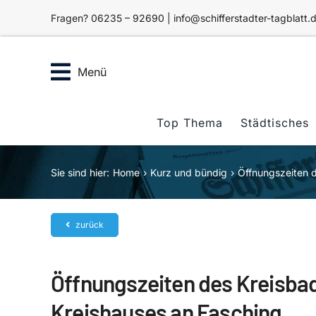
Zum
Fragen? 06235 – 92690 | info@schifferstadter-tagblatt.
Inhalt
springen
Menü
Top Thema
Städtisches
Sie sind hier:
Home
Kurz und bündig
Öffnungszeiten 
zurück
Öffnungszeiten des Kreisba
Kreishauses an Fasching