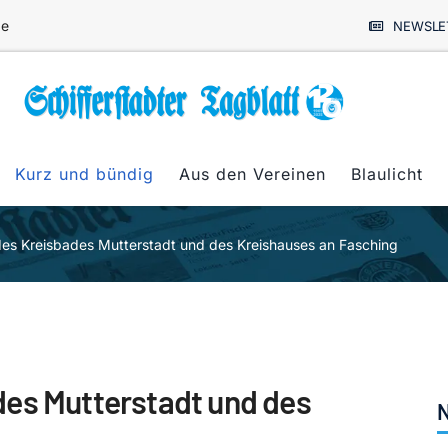
de
NEWSLE
Kurz und bündig
Aus den Vereinen
Blaulicht
des Kreisbades Mutterstadt und des Kreishauses an Fasching
des Mutterstadt und des
N