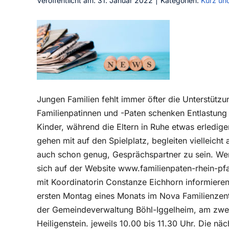
Veröffentlicht am: 31. Januar 2022
|
Kategorien:
Kurz un
Jungen Familien fehlt immer öfter die Unterstützu
Familienpatinnen und -Paten schenken Entlastung 
Kinder, während die Eltern in Ruhe etwas erledig
gehen mit auf den Spielplatz, begleiten vielleic
auch schon genug, Gesprächspartner zu sein. Wer 
sich auf der Website www.familienpaten-rhein-pfa
mit Koordinatorin Constanze Eichhorn informiere
ersten Montag eines Monats im Nova Familienzen
der Gemeindeverwaltung Böhl-Iggelheim, am zwe
Heiligenstein. jeweils 10.00 bis 11.30 Uhr. Die nä