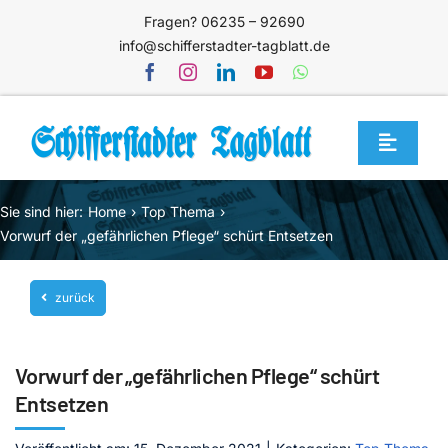
Zum
Fragen? 06235 – 92690
Inhalt
info@schifferstadter-tagblatt.de
springen
Toggle
Navigat
Home
Sie sind hier:
Home
Top Thema
Themen
Vorwurf der „gefährlichen Pflege“ schürt Entsetzen
Blog
zurück
Unternehmen
Service
Vorwurf der „gefährlichen Pflege“ schürt
Mediathek
Entsetzen
Jetzt abonnieren