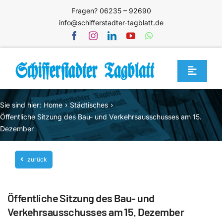
Zum
Fragen? 06235 – 92690
Inhalt
info@schifferstadter-tagblatt.de
springen
Toggle
Navigat
Home
Sie sind hier:
Home
Städtisches
Themen
Öffentliche Sitzung des Bau- und Verkehrsausschusses am 15.
Dezember
Blog
Unternehmen
zurück
Service
Öffentliche Sitzung des Bau- und
Mediathek
Verkehrsausschusses am 15. Dezember
Jetzt abonnieren