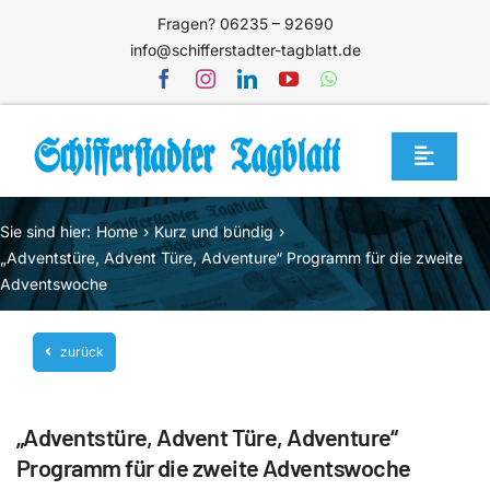
Zum
Fragen? 06235 – 92690
Inhalt
info@schifferstadter-tagblatt.de
springen
Toggle
Navigat
Home
Sie sind hier:
Home
Kurz und bündig
Themen
„Adventstüre, Advent Türe, Adventure“ Programm für die zweite
Adventswoche
Blog
Unternehmen
zurück
Service
„Adventstüre, Advent Türe, Adventure“
Mediathek
Programm für die zweite Adventswoche
Jetzt abonnieren