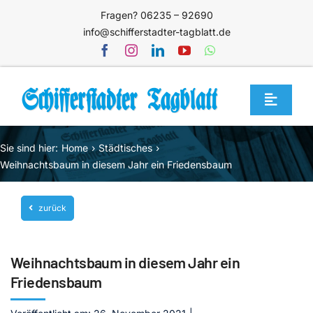
Zum
Fragen? 06235 – 92690
Inhalt
info@schifferstadter-tagblatt.de
springen
Toggle
Navigat
Home
Sie sind hier:
Home
Städtisches
Themen
Weihnachtsbaum in diesem Jahr ein Friedensbaum
Blog
zurück
Unternehmen
Service
Weihnachtsbaum in diesem Jahr ein
Mediathek
Friedensbaum
Jetzt abonnieren