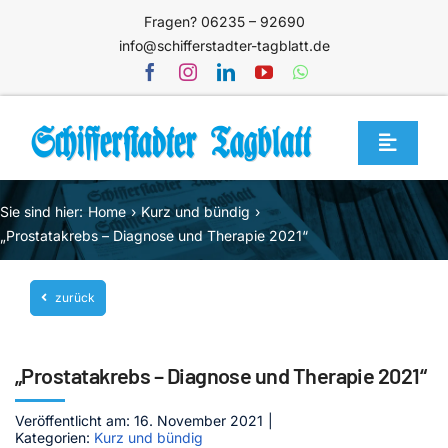
Zum
Fragen? 06235 – 92690
Inhalt
info@schifferstadter-tagblatt.de
springen
Toggle
Navigat
Home
Sie sind hier:
Home
Kurz und bündig
Themen
„Prostatakrebs – Diagnose und Therapie 2021“
Blog
zurück
Unternehmen
Service
„Prostatakrebs – Diagnose und Therapie 2021“
Mediathek
Veröffentlicht am: 16. November 2021
|
Kategorien:
Kurz und bündig
Jetzt abonnieren