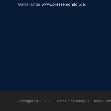
GmbH unter
www.pressemonitor.de
.
Copyright 2012 - 2025 | Geier-Druck-Verlag KG | Techn. Um