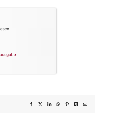
lesen
lausgabe