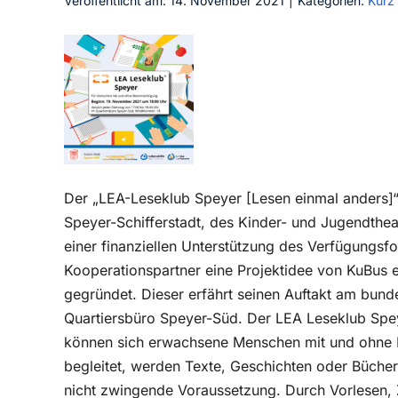
Veröffentlicht am: 14. November 2021
|
Kategorien:
Kurz
Der „LEA-Leseklub Speyer [Lesen einmal anders]“ 
Speyer-Schifferstadt, des Kinder- und Jugendthea
einer finanziellen Unterstützung des Verfügungsf
Kooperationspartner eine Projektidee von KuBus 
gegründet. Dieser erfährt seinen Auftakt am bund
Quartiersbüro Speyer-Süd. Der LEA Leseklub Speye
können sich erwachsene Menschen mit und ohne B
begleitet, werden Texte, Geschichten oder Büche
nicht zwingende Voraussetzung. Durch Vorlesen,